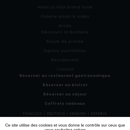
Hôtel La Villa Grand Voile
Galerie photo & vidéo
Accès
Découvrir La Rochelle
Revue de presse
Espace journalistes
Recrutement
Contact
Réserver au restaurant gastronomique
Réserver au bistrot
Réserver un séjour
Coffrets cadeaux
FRANÇAIS
|
DEUTSCH
|
ENGLISH
|
ESPAÑOL
Ce site utilise des cookies et vous donne le contrôle sur ceux que
CE SITE EST PROTÉGÉ PAR RECAPTCHA. LES
RÈGLES DE CONFIDENTIALITÉ
vous souhaitez activer