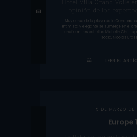
Hotel Villa Grand Voile e
opinión de los experto
Muy cerca de la playa de la Concurrenc
intimista y elegante se sumerge en el arte
chef con tres estrellas Michelin Christ
socio, Nicolas Bross
L
E
E
R
E
L
A
R
T
Í
5 DE MARZO DE
Europe 
La lista de los mejores 