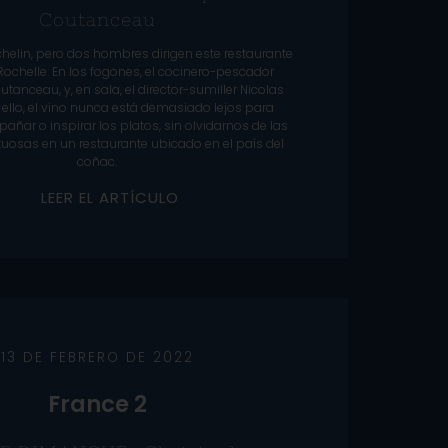
Coutanceau
ichelin, pero dos hombres dirigen este restaurante
Rochelle. En los fogones, el cocinero-pescador
tanceau, y, en sala, el director-sumiller Nicolas
 ello, el vino nunca está demasiado lejos para
añar o inspirar los platos, sin olvidarnos de las
tuosas en un restaurante ubicado en el país del
coñac.
L
E
E
R
E
L
A
R
T
Í
C
U
L
O
13 DE FEBRERO DE 2022
France 2