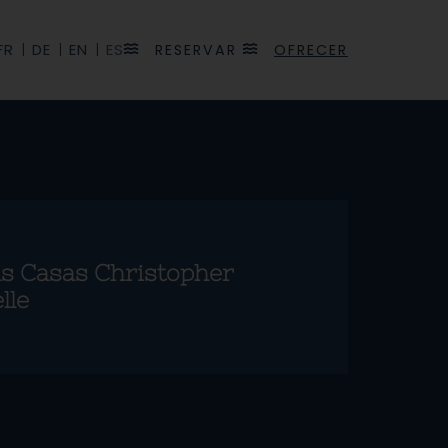
FR
|
DE
|
EN
|
ES
OFRECER
R
E
S
E
R
V
A
R
as Casas Christopher
lle