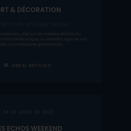
RT & DÉCORATION
iento de un lugar lejano
outanceau, chef con tres estrellas Michelin, ha
 marino frente al agua, un verdadero lugar de vida
ado a su restaurante gastronómico.
L
E
E
R
E
L
A
R
T
Í
C
U
L
O
24 DE JUNIO DE 2022
ES ECHOS WEEKEND