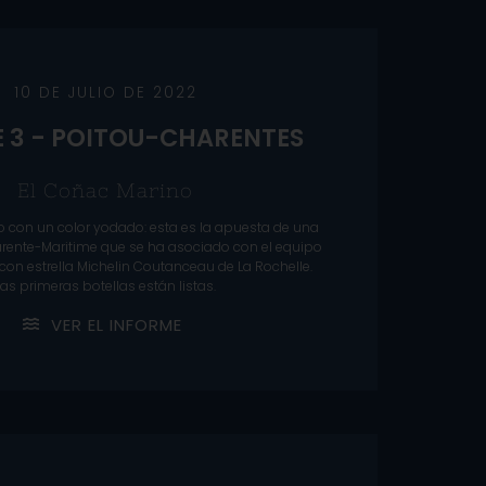
10 DE JULIO DE 2022
 3 - POITOU-CHARENTES
El Coñac Marino
 con un color yodado: esta es la apuesta de una
harente-Maritime que se ha asociado con el equipo
 con estrella Michelin Coutanceau de La Rochelle.
Las primeras botellas están listas.
V
E
R
E
L
I
N
F
O
R
M
E