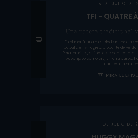
9 DE JULIO DE 
TF1 - QUATRE 
Una receta tradicional 
En el menú: una mouclade rochelaise co
caballa en vinagreta crocante de verdur
Para terminar, al final de la comida, el c
esponjoso como crujiente: ruibarbo, f
mantequilla crujien
M
I
R
A
E
L
E
P
I
S
1 DE JULIO DE 
HUGGY MAGA