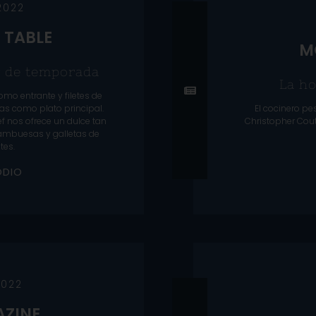
2022
À TABLE
M
y de temporada
La ho
mo entrante y filetes de
as como plato principal.
El cocinero pe
hef nos ofrece un dulce tan
Christopher Cout
rambuesas y galletas de
tes.
O
D
I
O
2022
ZINE