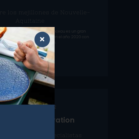
e los mejillones de Nouvelle-
Aquitaine
pura cepa, Christopher Coutanceau es un gran
ador que fue recompensado en el año 2020 con
una tercera estrella Michelin.
L
E
E
R
E
L
A
R
T
Í
C
U
L
O
13 DE JUNIO DE 2022
ôtellerie Restauration
ochelle, unos especialistas