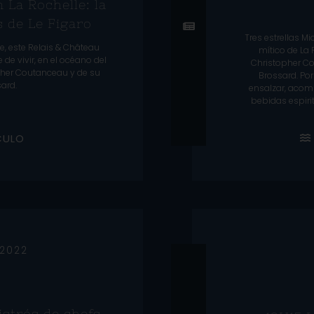
n La Rochelle: la
s de Le Figaro
Tres estrellas M
e, este Relais & Château
mítico de La 
 de vivir, en el océano del
Christopher Cou
opher Coutanceau y de su
Brossard. Por
ard.
ensalzar, acomp
bebidas espiri
C
U
L
O
 2022
1
bistrós de chefs