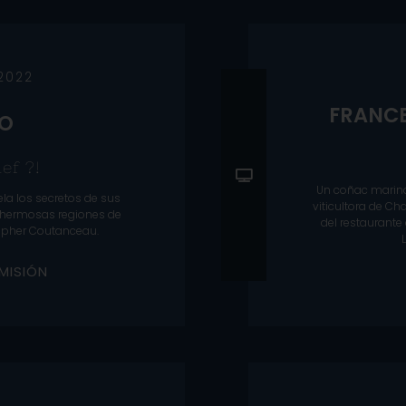
 2022
FRANCE
IO
ef ?!
Un coñac marino
ela los secretos de sus
viticultora de C
 hermosas regiones de
del restaurante
stopher Coutanceau.
M
I
S
I
Ó
N