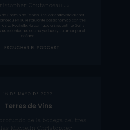
ristopher Coutanceau...»
o de Chemin de Tables, TheFork entrevista al chef
tanceau en su restaurante gastronómico con tres
n de La Rochelle. Ha confiado a Elisabeth Le Gall y
su recorrido, su cocina yodada y su amor por el
océano.
E
S
C
U
C
H
A
R
E
L
P
O
D
C
A
S
T
16 DE MAYO DE 2022
Terres de Vins
profundo de la bodega del tres
llas Michelin Christopher