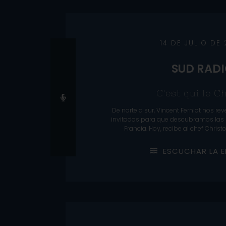
14 DE JULIO DE
SUD RAD
C'est qui le Ch
De norte a sur, Vincent Ferniot nos rev
invitados para que descubramos las
Francia. Hoy, recibe al chef Chri
E
S
C
U
C
H
A
R
L
A
E