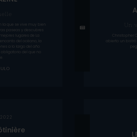
A
elle
n la que se vive muy bien
Un v
ntras paseas y descubres
mejores lugares de La
Christopher C
 encanto del océano, la
abierto un bistró
nes a lo largo del año
peg
 obligatorio del que no
e.
C
U
L
O
 2022
tinière
L