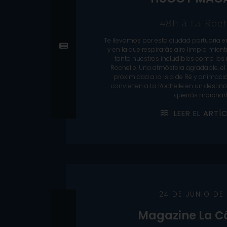
48h à La Roch
Te llevamos por esta ciudad portuaria e
y en la que respirarás aire limpio mie
tanto nuestros ineludibles como los 
Rochelle. Una atmósfera agradable, el
proximidad a la Isla de Ré y animacio
convierten a La Rochelle en un destino
querrás marchart
L
E
E
R
E
L
A
R
T
Í
24 DE JUNIO DE
Magazine La Cô