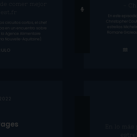
 de comer mejor
- Ch
est.fr
En este episodi
Christopher Cou
os circuitos cortos, el chef
estrellas Micheli
ipa en un encuentro sobre
Romane Groleau 
 la Agence Alimentaire
ia Nouvelle-Aquitaine).
C
U
L
O
 2022
yages
En lo más 
estre