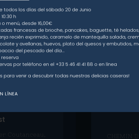
 chef con tres
ofrecen u
 La Rochelle
e todos los días del sábado 20 de Junio
 10:30 h
on tres estrellas Michelin
ta o menú, desde 16,00€
El ikejime, una 
 frente a la crisis de la
propia asoci
tadas francesas de brioche, pancakes, baguette, té helado
au acepta todos estos
Rochelle. Filiè
s estrellas Michelin como
anja recién exprimido, caramelo de mantequilla salada, cre
costa francesa 
océano.
colate y avellanas, huevos, plato del quesos y embutidos, m
paccio del pescado del día…
C
U
L
O
n reserva
ervas por teléfono en el +33 5 46 41 41 88 o en línea
 para venir a descubrir todas nuestras delicias caseras!
N LÍNEA
2022
st
er Coutanceau,
CHEMIN DE