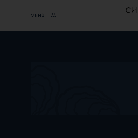
Panel de gestión de cookies
M
E
N
Ú