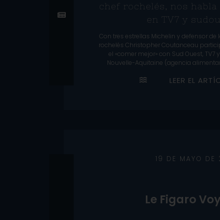
chef rochelés, nos habla
en TV7 y sudou
Con tres estrellas Michelin y defensor de l
rochelés Christopher Coutanceau partic
el «comer mejor» con Sud Ouest, TV7 y
Nouvelle-Aquitaine (agencia alimentar
L
E
E
R
E
L
A
R
T
Í
19 DE MAYO DE
Le Figaro Vo