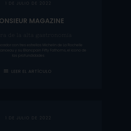
1 DE JULIO DE 2022
ONSIEUR MAGAZINE
ra de la alta gastronomía
scador con tres estrellas Michelin de La Rochelle
anceau y su Blancpain Fifty Fathoms, el icono de
las profundidades.
L
E
E
R
E
L
A
R
T
Í
C
U
L
O
1 DE JULIO DE 2022