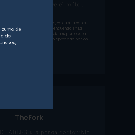
na formación sobre el método
ikejime
técnica de sacrificio del pescado, ya cuenta con su
ación nacional, cuya sede se encuentra en La
s, zumo de
re Ikejime busca impartir formaciones por toda la
ma de
para dominar este método tan apreciado por los
ariscos,
chefs con estrella Michelin.
L
E
E
R
E
L
A
R
T
Í
C
U
L
O
1 DE JUNIO DE 2022
TheFork
 TABLES «La pesca sostenible